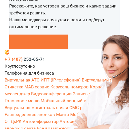
Расскажите, как устроен ваш бизнес и какие задачи
требуется решить.
Наши менеджеры свяжутся с вами и подберут
оптимальное решение.
Перезвоните мне
+ 7 (487)
252-65-71
Круглосуточно
Телефония для бизнеса
Виртуальная АТС
ИПТ (IP-телефония)
Виртуальный номер
Этикетка
МАВ сервис
Карусель номеров
Корпоративный
мессенджер
Видеоконференции
Запись разговоров
Голосовое меню
Мобильный личный кабинет
Виртуальная магистраль связи
СМС-рассылки
Распределение звонков
Манго Мобайл
Интеграция с
ОПДкРК
Автоинформатор
Автосекретарь
Обратный
звонок с сайта
Все возможности ВАТС