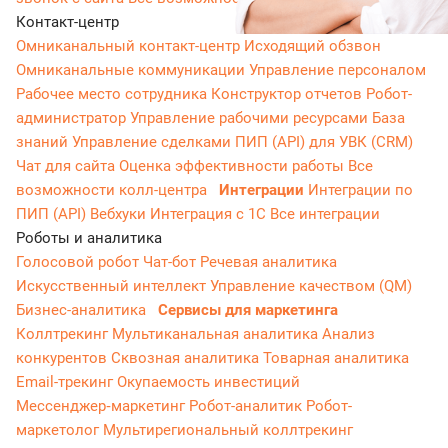
Контакт-центр
Омниканальный контакт-центр
Исходящий обзвон
Омниканальные коммуникации
Управление персоналом
Рабочее место сотрудника
Конструктор отчетов
Робот-
администратор
Управление рабочими ресурсами
База
знаний
Управление сделками
ПИП (API) для УВК (CRM)
Чат для сайта
Оценка эффективности работы
Все
возможности колл-центра
Интеграции
Интеграции по
ПИП (API)
Вебхуки
Интеграция с 1С
Все интеграции
Роботы и аналитика
Голосовой робот
Чат-бот
Речевая аналитика
Искусственный интеллект
Управление качеством (QM)
Бизнес-аналитика
Сервисы для маркетинга
Коллтрекинг
Мультиканальная аналитика
Анализ
конкурентов
Сквозная аналитика
Товарная аналитика
Email-трекинг
Окупаемость инвестиций
Мессенджер‑маркетинг
Робот-аналитик
Робот-
маркетолог
Мультирегиональный коллтрекинг