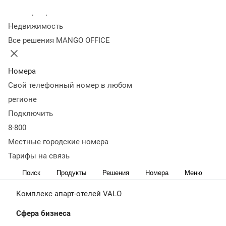
звездности. Восемь корпусов включают отели от 3
Колл-центр
до 5 звезд и два международных отельных бренда.
Недвижимость
VALO управляет комплексом из 6 апарт-отелей в
Все решения MANGO OFFICE
Санкт-Петербурге. Гостям доступны фитнес-центр,
бассейн, рестораны, кофейни, салоны красоты, СПА,
Номера
магазины, конференц-залы, кинотеатр, парк
Свой телефонный номер в любом
регионе
Подключить
https://valoservice.ru/
8-800
О
Проблематика
История
Результаты
Местные городские номера
проекте
внедрения
внедрения
Тарифы на связь
Поиск
Продукты
Решения
Номера
Меню
Клиент
Комплекс апарт-отелей VALO
Сфера бизнеса