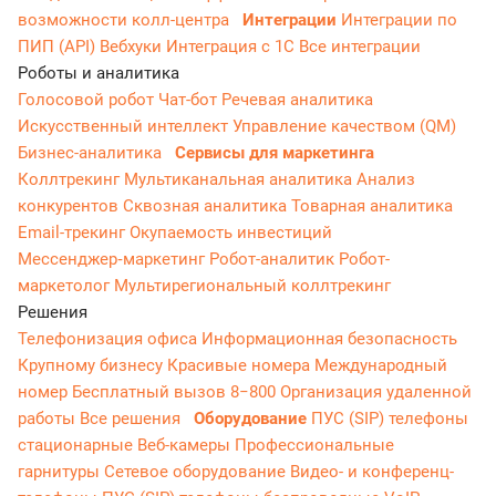
возможности колл-центра
Интеграции
Интеграции по
ПИП (API)
Вебхуки
Интеграция с 1С
Все интеграции
Роботы и аналитика
Голосовой робот
Чат-бот
Речевая аналитика
Искусственный интеллект
Управление качеством (QM)
Бизнес-аналитика
Сервисы для маркетинга
Коллтрекинг
Мультиканальная аналитика
Анализ
конкурентов
Сквозная аналитика
Товарная аналитика
Email-трекинг
Окупаемость инвестиций
Мессенджер‑маркетинг
Робот-аналитик
Робот-
маркетолог
Мультирегиональный коллтрекинг
Решения
Телефонизация офиса
Информационная безопасность
Крупному бизнесу
Красивые номера
Международный
номер
Бесплатный вызов 8−800
Организация удаленной
работы
Все решения
Оборудование
ПУС (SIP) телефоны
стационарные
Веб-камеры
Профессиональные
гарнитуры
Сетевое оборудование
Видео- и конференц-