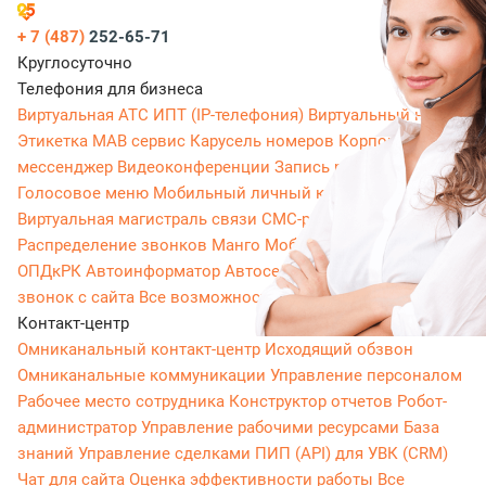
+ 7 (487)
252-65-71
Круглосуточно
Телефония для бизнеса
Виртуальная АТС
ИПТ (IP-телефония)
Виртуальный номер
Этикетка
МАВ сервис
Карусель номеров
Корпоративный
мессенджер
Видеоконференции
Запись разговоров
Голосовое меню
Мобильный личный кабинет
Виртуальная магистраль связи
СМС-рассылки
Распределение звонков
Манго Мобайл
Интеграция с
ОПДкРК
Автоинформатор
Автосекретарь
Обратный
звонок с сайта
Все возможности ВАТС
Контакт-центр
Омниканальный контакт-центр
Исходящий обзвон
Омниканальные коммуникации
Управление персоналом
Рабочее место сотрудника
Конструктор отчетов
Робот-
администратор
Управление рабочими ресурсами
База
знаний
Управление сделками
ПИП (API) для УВК (CRM)
Чат для сайта
Оценка эффективности работы
Все