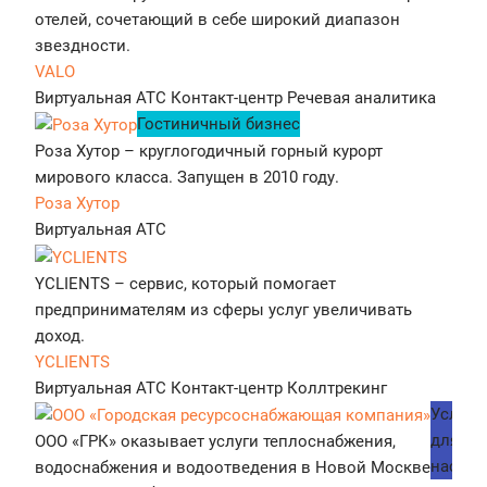
отелей, сочетающий в себе широкий диапазон
звездности.
VALO
Виртуальная АТС
Контакт-центр
Речевая аналитика
Гостиничный бизнес
Роза Хутор – круглогодичный горный курорт
мирового класса. Запущен в 2010 году.
Роза Хутор
Виртуальная АТС
YCLIENTS – сервис, который помогает
предпринимателям из сферы услуг увеличивать
доход.
YCLIENTS
Виртуальная АТС
Контакт-центр
Коллтрекинг
Услуги
для
ООО «ГРК» оказывает услуги теплоснабжения,
населе
водоснабжения и водоотведения в Новой Москве и