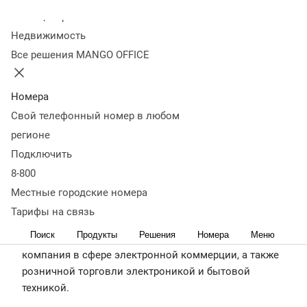
розничной торговли электроникой и бытовой
Колл-центр
техникой.
Недвижимость
https://www.mvideoeldorado.ru/ru/
Все решения MANGO OFFICE
Cправка о
Описание
Результаты
Планы на
компании
кейса
внедрения
будущее
Номера
Свой телефонный номер в любом
регионе
Подключить
8-800
Местные городские номера
Тарифы на связь
Поиск
Продукты
Решения
Номера
Меню
М.Видео-Эльдорадо — это ведущая российская
компания в сфере электронной коммерции, а также
розничной торговли электроникой и бытовой
техникой.