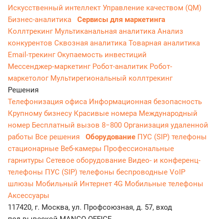
Искусственный интеллект
Управление качеством (QM)
Бизнес-аналитика
Сервисы для маркетинга
Коллтрекинг
Мультиканальная аналитика
Анализ
конкурентов
Сквозная аналитика
Товарная аналитика
Email-трекинг
Окупаемость инвестиций
Мессенджер‑маркетинг
Робот-аналитик
Робот-
маркетолог
Мультирегиональный коллтрекинг
Решения
Телефонизация офиса
Информационная безопасность
Крупному бизнесу
Красивые номера
Международный
номер
Бесплатный вызов 8−800
Организация удаленной
работы
Все решения
Оборудование
ПУС (SIP) телефоны
стационарные
Веб-камеры
Профессиональные
гарнитуры
Сетевое оборудование
Видео- и конференц-
телефоны
ПУС (SIP) телефоны беспроводные
VoIP
шлюзы
Мобильный Интернет 4G
Мобильные телефоны
Аксессуары
117420, г. Москва, ул. Профсоюзная, д. 57, вход