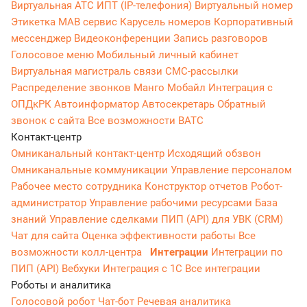
Виртуальная АТС
ИПТ (IP-телефония)
Виртуальный номер
Этикетка
МАВ сервис
Карусель номеров
Корпоративный
мессенджер
Видеоконференции
Запись разговоров
Голосовое меню
Мобильный личный кабинет
Виртуальная магистраль связи
СМС-рассылки
Распределение звонков
Манго Мобайл
Интеграция с
ОПДкРК
Автоинформатор
Автосекретарь
Обратный
звонок с сайта
Все возможности ВАТС
Контакт-центр
Омниканальный контакт-центр
Исходящий обзвон
Омниканальные коммуникации
Управление персоналом
Рабочее место сотрудника
Конструктор отчетов
Робот-
администратор
Управление рабочими ресурсами
База
знаний
Управление сделками
ПИП (API) для УВК (CRM)
Чат для сайта
Оценка эффективности работы
Все
возможности колл-центра
Интеграции
Интеграции по
ПИП (API)
Вебхуки
Интеграция с 1С
Все интеграции
Роботы и аналитика
Голосовой робот
Чат-бот
Речевая аналитика