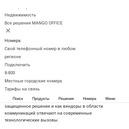
поддерживать
Колл-центр
Недвижимость
безопасность данных в
Все решения MANGO OFFICE
облачной телефонии
Номера
Свой телефонный номер в любом
31 марта 2023
30 035
регионе
За последний год на рынке облачных технологий
Подключить
фиксируют серьезный рост клиентского интереса к
информационной безопасности - особенно среди
8-800
крупного и среднего бизнеса. Сергей Борисов,
Местные городские номера
заместитель генерального директора по
Тарифы на связь
информационной безопасности компании
Поиск
Продукты
Решения
Номера
Меню
MANGO OFFICE, рассказал, как компании выбрать
защищенное решение и как вендоры в области
коммуникаций отвечают на современные
технологические вызовы.