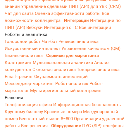
знаний
Управление сделками
ПИП (API) для УВК (CRM)
Чат для сайта
Оценка эффективности работы
Все
возможности колл-центра
Интеграции
Интеграции по
ПИП (API)
Вебхуки
Интеграция с 1С
Все интеграции
Роботы и аналитика
Голосовой робот
Чат-бот
Речевая аналитика
Искусственный интеллект
Управление качеством (QM)
Бизнес-аналитика
Сервисы для маркетинга
Коллтрекинг
Мультиканальная аналитика
Анализ
конкурентов
Сквозная аналитика
Товарная аналитика
Email-трекинг
Окупаемость инвестиций
Мессенджер‑маркетинг
Робот-аналитик
Робот-
маркетолог
Мультирегиональный коллтрекинг
Решения
Телефонизация офиса
Информационная безопасность
Крупному бизнесу
Красивые номера
Международный
номер
Бесплатный вызов 8−800
Организация удаленной
работы
Все решения
Оборудование
ПУС (SIP) телефоны