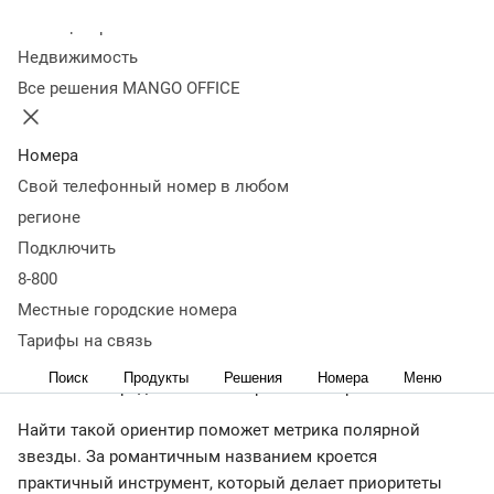
Колл-центр
27 января 2025
22 843
Недвижимость
Оглавление
Все решения MANGO OFFICE
Что такое метрика North Star
Какие бывают метрики
полярной звезды
Может ли метрика меняться со
временем
Как найти метрику Норд Cтар
Примеры удачных
Номера
north star metric
Главное о North Star
Свой телефонный номер в любом
< назад
регионе
Цель каждого бизнеса — устойчивый рост и увеличение
Подключить
прибыли. Для этого приходится следить за разными
8-800
показателями эффективности, каждый из которых по-
своему важен. Но как понять, на какой из них стоит
Местные городские номера
направить основные усилия, чтобы добиться роста
Тарифы на связь
компании? Нужен четкий ориентир — один главный
Поиск
Продукты
Решения
Номера
Меню
показатель среди множества разных метрик.
Найти такой ориентир поможет метрика полярной
звезды. За романтичным названием кроется
практичный инструмент, который делает приоритеты