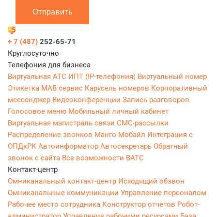
Отправить
+ 7 (487)
252-65-71
Круглосуточно
Телефония для бизнеса
Виртуальная АТС
ИПТ (IP-телефония)
Виртуальный номер
Этикетка
МАВ сервис
Карусель номеров
Корпоративный
мессенджер
Видеоконференции
Запись разговоров
Голосовое меню
Мобильный личный кабинет
Виртуальная магистраль связи
СМС-рассылки
Распределение звонков
Манго Мобайл
Интеграция с
ОПДкРК
Автоинформатор
Автосекретарь
Обратный
звонок с сайта
Все возможности ВАТС
Контакт-центр
Омниканальный контакт-центр
Исходящий обзвон
Омниканальные коммуникации
Управление персоналом
Рабочее место сотрудника
Конструктор отчетов
Робот-
администратор
Управление рабочими ресурсами
База