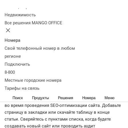
конкурировать с
Колл-центр
Недвижимость
лидерами ниши и не
Все решения MANGO OFFICE
попасть под санкции
Номера
Свой телефонный номер в любом
26 августа 2019
668 420
регионе
Оглавление
Подключить
Внутренняя оптимизация
Техническая
оптимизация
Семантическое ядро сайта
Контент для
8-800
страниц
Влияние внешних факторов
Мониторинг
Местные городские номера
поведенческих факторов
Продвижение в
Тарифы на связь
регионах
Скачать SEO-чеклист
Поиск
Продукты
Решения
Номера
Меню
Этот чек-лист поможет вам избежать банальных ошибок
во время проведения SEO-оптимизации сайта. Добавьте
страницу в закладки или скачайте таблицу в конце
статьи. Сверяйтесь с пунктами списка, когда будете
создавать новый сайт или проводить аудит